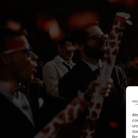
Aby
co
urz
zac
Br