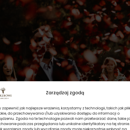
Zarządzaj zgodą
 zapewnić jak najlepsze wrażenia, korzystamy z technologii, takich jak plik
okie, do przechowywania i/lub uzyskiwania dostępu do informacji o
ądzeniu. Zgoda na te technologie pozwoli nam przetwarzać dane, takie j
howanie podczas przeglądania lub unikalne identyfikatory na tej stronie.
ak wyrażenia zgody lub wycofanie zgody może niekorzystnie wpłynąć na