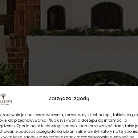
Zarządzaj zgodą
 zapewnić jak najlepsze wrażenia, korzystamy z technologii, takich jak plik
okie, do przechowywania i/lub uzyskiwania dostępu do informacji o
ądzeniu. Zgoda na te technologie pozwoli nam przetwarzać dane, takie j
howanie podczas przeglądania lub unikalne identyfikatory na tej stronie.
ak wyrażenia zgody lub wycofanie zgody może niekorzystnie wpłynąć na