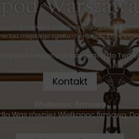
pod Warszawą
zo to kompleks z salami, noclegami i atrakcjami 
e bez miejskiego zgiełku – w miejscu, które wspier
maj plan i wycenę dopasowaną do Twojej 
Kontakt
Wielkanoc firmowa
la Was również Wielkanoc firmową. Dow