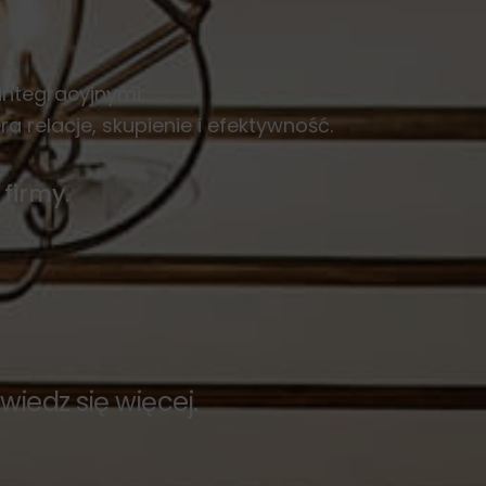
integracyjnymi.
a relacje, skupienie i efektywność.
firmy.
iedz się więcej.