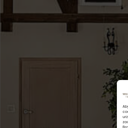
Aby
co
urz
zac
Br