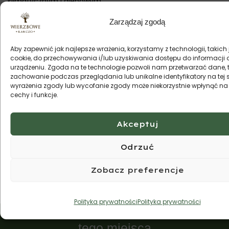
klimatycznym i glebowym
regionu.
Zarządzaj zgodą
Dowiedz się więcej
Aby zapewnić jak najlepsze wrażenia, korzystamy z technologii, takich j
cookie, do przechowywania i/lub uzyskiwania dostępu do informacji 
urządzeniu. Zgoda na te technologie pozwoli nam przetwarzać dane, t
zachowanie podczas przeglądania lub unikalne identyfikatory na tej s
wyrażenia zgody lub wycofanie zgody może niekorzystnie wpłynąć na 
Zatrzymaj się z rodziną
cechy i funkcje.
w Wierzbowym Ranczu
Akceptuj
Weekend z Winnicą Dwórzno to wyjątkowe doświadczenie,
Odrzuć
które łączy w sobie luksusowy wypoczynek, edukację i
niepowtarzalne smaki. To idealna propozycja dla osób, które
Zobacz preferencje
chcą spędzić czas w wyjątkowy sposób, odkrywając uroki
Mazowsza
Polityka prywatności
Polityka prywatności
Jesteśmy 20 min od
tego miejsca