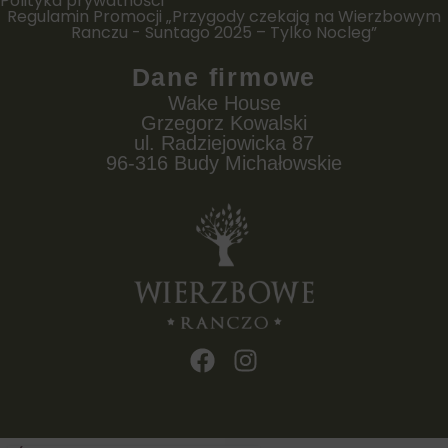
Polityka prywatności
Regulamin Promocji „Przygody czekają na Wierzbowym
Ranczu - Suntago 2025 – Tylko Nocleg”
Dane firmowe
Wake House
Grzegorz Kowalski
ul. Radziejowicka 87
96-316 Budy Michałowskie
F
I
a
n
c
s
e
t
b
a