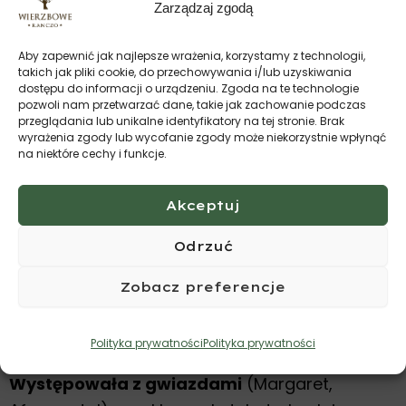
Zarządzaj zgodą
wybrać nasze
Aby zapewnić jak najlepsze wrażenia, korzystamy z technologii,
takich jak pliki cookie, do przechowywania i/lub uzyskiwania
warsztaty ?
dostępu do informacji o urządzeniu. Zgoda na te technologie
pozwoli nam przetwarzać dane, takie jak zachowanie podczas
przeglądania lub unikalne identyfikatory na tej stronie. Brak
wyrażenia zgody lub wycofanie zgody może niekorzystnie wpłynąć
Warsztaty poprowadzą dwie
świetne tancerki
:
na niektóre cechy i funkcje.
Marta Jakubowska
Akceptuj
Tancerka, choreografka i wokalistka.
Odrzuć
Łączy różnorodne style taneczne, takie jak hip
hop, house, afro czy contemporary. Szkoliła się
Zobacz preferencje
u najlepszych choreografów w Polsce i za
granicą (m.in. Los Angeles, Londyn, Paryż).
Polityka prywatności
Polityka prywatności
Występowała z gwiazdami
(Margaret,