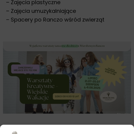
– Zajęcia plastyczne
– Zajęcia umuzykalniające
– Spacery po Ranczo wśród zwierząt
🌞Dlaczego warto