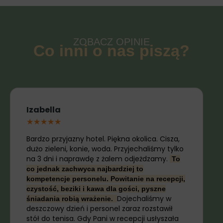
ZOBACZ OPINIE
Co inni o nas piszą?
R
e
a
Izabella
d
★
★
★
★
★
M
o
Bardzo przyjazny hotel. Piękna okolica. Cisza,
r
dużo zieleni, konie, woda. Przyjechaliśmy tylko
e
na 3 dni i naprawdę z żalem odjeżdzamy.
To
co jednak zachwyca najbardziej to
kompetencje personelu. Powitanie na recepcji,
czystość, beziki i kawa dla gości, pyszne
Dojechaliśmy w
śniadania robią wrażenie.
deszczowy dzień i personel zaraz rozstawił
stół do tenisa. Gdy Pani w recepcji usłyszała