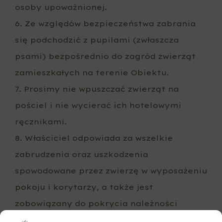
osoby upoważnionej.
6. Ze względów bezpieczeństwa zabrania
się podchodzić z pupilami (zwłaszcza
psami) bezpośrednio do zagród zwierząt
zamieszkałych na terenie Obiektu.
7. Prosimy nie wpuszczać zwierząt na
pościel i nie wycierać ich hotelowymi
ręcznikami.
8. Właściciel odpowiada za wszelkie
zabrudzenia oraz uszkodzenia
spowodowane przez zwierzę w wyposażeniu
pokoju i korytarzy, a także jest
zobowiązany do pokrycia należności
adekwatnej do wyrządzonych przez nie