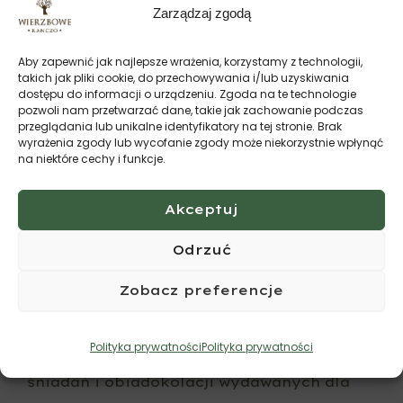
Zarządzaj zgodą
szkód.
9. Wszelkie nieczystości pozostawione
Aby zapewnić jak najlepsze wrażenia, korzystamy z technologii,
takich jak pliki cookie, do przechowywania i/lub uzyskiwania
przez zwierzęta na terenie oraz w
dostępu do informacji o urządzeniu. Zgoda na te technologie
pozwoli nam przetwarzać dane, takie jak zachowanie podczas
otoczeniu Obiektu powinny być
przeglądania lub unikalne identyfikatory na tej stronie. Brak
wyrażenia zgody lub wycofanie zgody może niekorzystnie wpłynąć
natychmiast usunięte przez Właściciela.
na niektóre cechy i funkcje.
10. Zwierzęta mogą być pozostawione
same w pokoju, o ile nie zakłócają spokoju
Akceptuj
innych gości. Wszelkie hałasy powinny być
Odrzuć
ograniczone do minimum i nie mogą trwać
Zobacz preferencje
dłużej niż 20min.
11. Zabrania się wprowadzania zwierząt do
Polityka prywatności
Polityka prywatności
Wierzbowej Restauracji na czas wspólnych
śniadań i obiadokolacji wydawanych dla